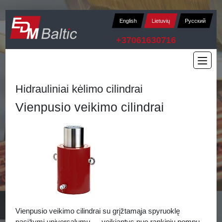
English
Lietuvių
Русский
+37061630716
Hidrauliniai kėlimo cilindrai
Vienpusio veikimo cilindrai
Vienpusio veikimo cilindrai su grįžtamąja spyruoklę
pasižymi universalumu — veikiantys nuo rankinių pompų