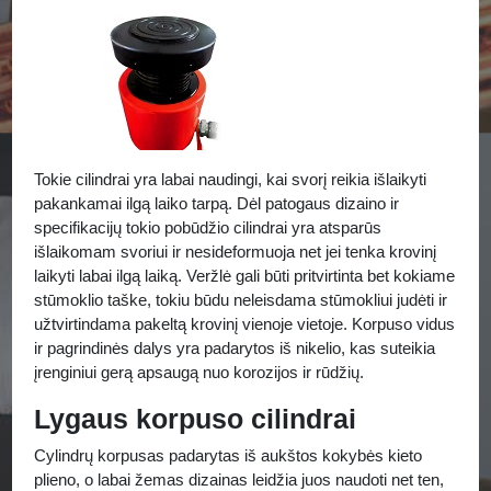
Tokie cilindrai yra labai naudingi, kai svorį reikia išlaikyti
pakankamai ilgą laiko tarpą. Dėl patogaus dizaino ir
specifikacijų tokio pobūdžio cilindrai yra atsparūs
išlaikomam svoriui ir nesideformuoja net jei tenka krovinį
laikyti labai ilgą laiką. Veržlė gali būti pritvirtinta bet kokiame
stūmoklio taške, tokiu būdu neleisdama stūmokliui judėti ir
užtvirtindama pakeltą krovinį vienoje vietoje. Korpuso vidus
ir pagrindinės dalys yra padarytos iš nikelio, kas suteikia
įrenginiui gerą apsaugą nuo korozijos ir rūdžių.
Lygaus korpuso cilindrai
Cylindrų korpusas padarytas iš aukštos kokybės kieto
plieno, o labai žemas dizainas leidžia juos naudoti net ten,