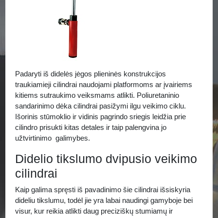
Padaryti iš didelės jėgos plieninės konstrukcijos
traukiamieji cilindrai naudojami platformoms ar įvairiems
kitiems sutraukimo veiksmams atlikti. Poliuretaninio
sandarinimo dėka cilindrai pasižymi ilgu veikimo ciklu.
Išorinis stūmoklio ir vidinis pagrindo sriegis leidžia prie
cilindro prisukti kitas detales ir taip palengvina jo
užtvirtinimo galimybes.
Didelio tikslumo dvipusio veikimo
cilindrai
Kaip galima spręsti iš pavadinimo šie cilindrai išsiskyria
dideliu tikslumu, todėl jie yra labai naudingi gamyboje bei
visur, kur reikia atlikti daug preciziškų stumiamų ir