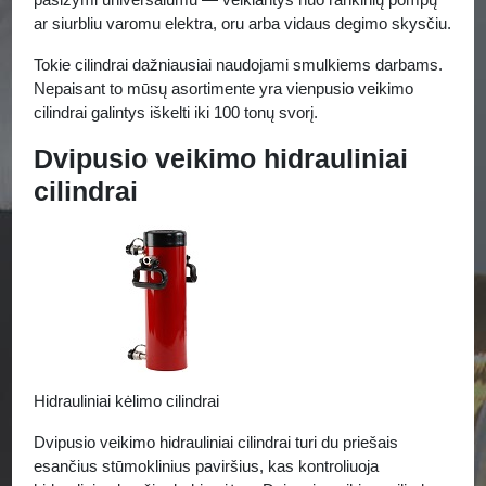
ar siurbliu varomu elektra, oru arba vidaus degimo skysčiu.
Tokie cilindrai dažniausiai naudojami smulkiems darbams.
Nepaisant to mūsų asortimente yra vienpusio veikimo
cilindrai galintys iškelti iki 100 tonų svorį.
Dvipusio veikimo hidrauliniai
cilindrai
Hidrauliniai kėlimo cilindrai
Dvipusio veikimo hidrauliniai cilindrai turi du priešais
esančius stūmoklinius paviršius, kas kontroliuoja