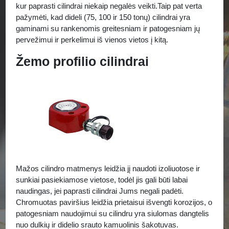
kur paprasti cilindrai niekaip negalės veikti.Taip pat verta
pažymėti, kad dideli (75, 100 ir 150 tonų) cilindrai yra
gaminami su rankenomis greitesniam ir patogesniam jų
pervežimui ir perkelimui iš vienos vietos į kitą.
Žemo profilio cilindrai
Mažos cilindro matmenys leidžia jį naudoti izoliuotose ir
sunkiai pasiekiamose vietose, todėl jis gali būti labai
naudingas, jei paprasti cilindrai Jums negali padėti.
Chromuotas paviršius leidžia prietaisui išvengti korozijos, o
patogesniam naudojimui su cilindru yra siulomas dangtelis
nuo dulkių ir didelio srauto kamuolinis šakotuvas.