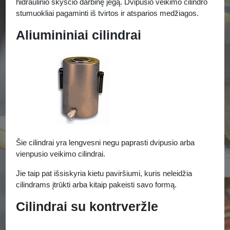
hidraulinio skysčio darbinę jėgą. Dvipusio veikimo cilindro
stumuokliai pagaminti iš tvirtos ir atsparios medžiagos.
Aliumininiai cilindrai
Šie cilindrai yra lengvesni negu paprasti dvipusio arba
vienpusio veikimo cilindrai.
Jie taip pat išsiskyria kietu paviršiumi, kuris neleidžia
cilindrams įtrūkti arba kitaip pakeisti savo formą.
Cilindrai su kontrveržle