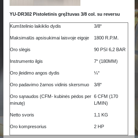
YU-DR302 Pistoletinis gręžtuvas 3/8 col. su reversu
Kumštelinio laikiklio dydis
3/8“
Maksimalūs apsisukimai laisvoje eigoje
1800 R.P.M.
Oro slėgis
90 PSI 6,2 BAR
Instrumento ilgis
7“ (180MM)
Oro įleidimo angos dydis
¼“
Oro padavimo žarnos vidinis skersmuo
3/8“
Oro sąnaudos (CFM- kubinės pėdos per
6 CFM (170
minutę)
L/MIN)
Netto svoris
1,1 KG
Oro kompresorius
2 HP