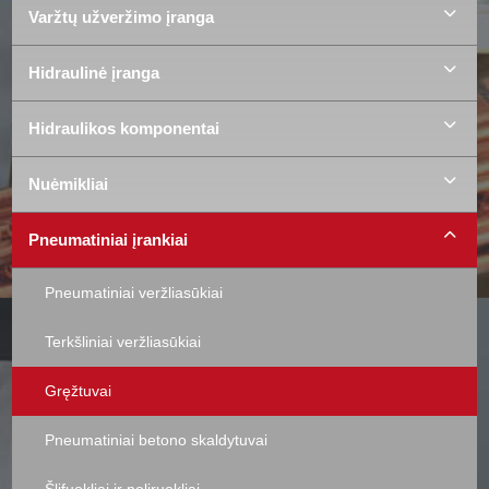
Varžtų užveržimo įranga
Hidraulinė įranga
Hidraulikos komponentai
Nuėmikliai
Pneumatiniai įrankiai
Pneumatiniai veržliasūkiai
Terkšliniai veržliasūkiai
Gręžtuvai
Pneumatiniai betono skaldytuvai
Šlifuokliai ir poliruokliai