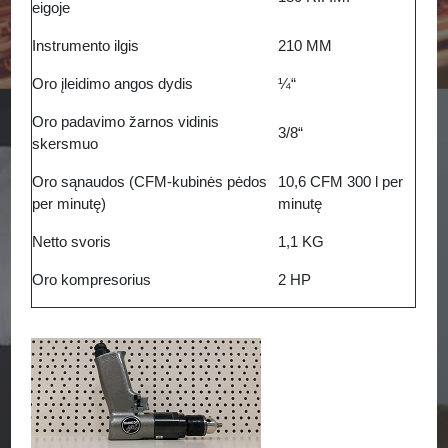
eigoje
Instrumento ilgis
210 MM
Oro įleidimo angos dydis
¼“
Oro padavimo žarnos vidinis
3/8“
skersmuo
Oro sąnaudos (CFM-kubinės pėdos
10,6 CFM 300 l per
per minutę)
minutę
Netto svoris
1,1 KG
Oro kompresorius
2 HP