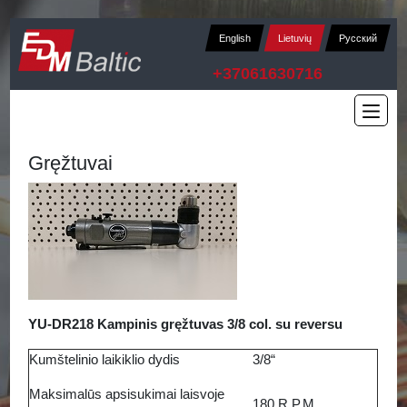
English
Lietuvių
Русский
+37061630716
Gręžtuvai
YU-DR218 Kampinis gręžtuvas 3/8 col. su reversu
Kumštelinio laikiklio dydis
3/8“
Maksimalūs apsisukimai laisvoje
180 R.P.M.