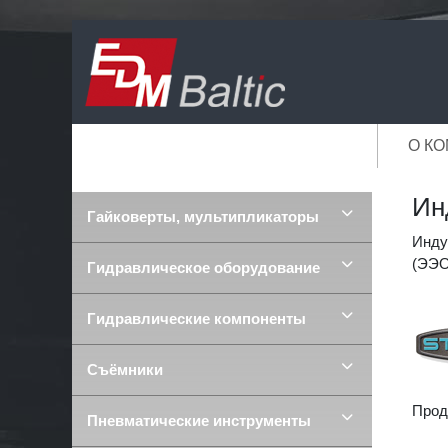
О К
Ин
Гайковерты, мультипликаторы
Инду
(ЭЭО
Гидравлическое оборудование
Гидравлические компоненты
Съёмники
Проду
Пневматические инструменты