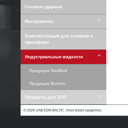
Головки ударные
Инструменты
Комплектующие для штампов и
прессформ
Индустриальные жидкости
Продукция Steelfluid
Продукция Buchem
Продукты для ЭЭО
© 2026 UAB EDM BALTIC. Visos teisės saugomos.